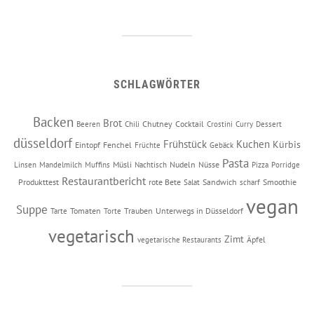
SCHLAGWÖRTER
Backen
Brot
Chutney
Cocktail
Beeren
Chili
Crostini
Curry
Dessert
düsseldorf
Frühstück
Kuchen
Kürbis
Eintopf
Fenchel
Früchte
Gebäck
Pasta
Müsli
Nudeln
Nüsse
Linsen
Mandelmilch
Muffins
Nachtisch
Pizza
Porridge
Restaurantbericht
Produkttest
rote Bete
Sandwich
Smoothie
Salat
scharf
vegan
Suppe
Tomaten
Trauben
Unterwegs in Düsseldorf
Tarte
Torte
vegetarisch
Zimt
Äpfel
vegetarische Restaurants