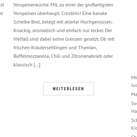
Vorspeisenküche. Mit, zu einer der großartigsten
st
Vorspeisen überhaupt: Crostinis! Eine banale
nt
Scheibe Brot, belegt mit allerlei Hochgenüssen.
Knackig, aromatisch und einfach nur lecker. Der
Vielfalt sind dabei keine Grenzen gesetzt. Ob mit
frischen Kräuterseitlingen und Thymian,
Büffelmozzarella, Chili und Zitronenabrieb oder
klassisch […]
Mi
luc
WEITERLESEN
Ma
Sv
Ha
Sc
Ki
Ch