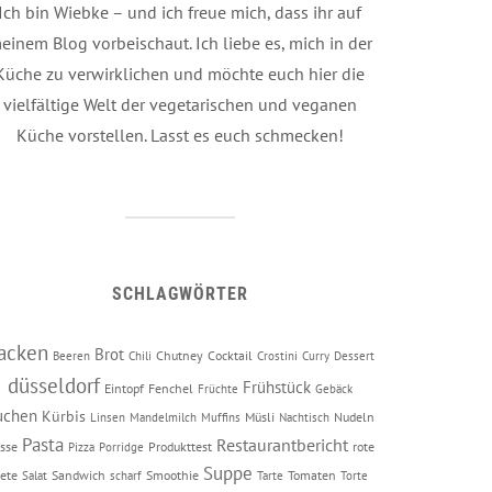
Ich bin Wiebke – und ich freue mich, dass ihr auf
einem Blog vorbeischaut. Ich liebe es, mich in der
Küche zu verwirklichen und möchte euch hier die
vielfältige Welt der vegetarischen und veganen
Küche vorstellen. Lasst es euch schmecken!
SCHLAGWÖRTER
acken
Brot
Chutney
Cocktail
Beeren
Chili
Crostini
Curry
Dessert
düsseldorf
Frühstück
Eintopf
Fenchel
Früchte
Gebäck
uchen
Kürbis
Müsli
Nudeln
Linsen
Mandelmilch
Muffins
Nachtisch
Pasta
Restaurantbericht
sse
Produkttest
rote
Pizza
Porridge
Suppe
ete
Sandwich
Smoothie
Tomaten
Salat
scharf
Tarte
Torte