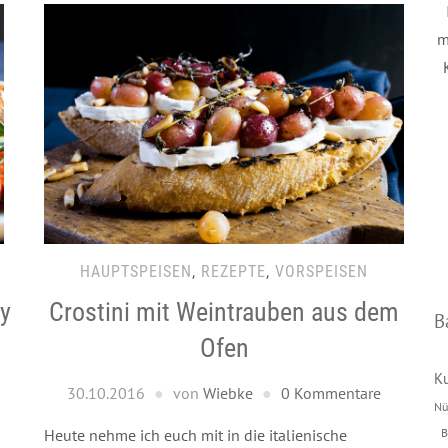
m
HAUPTSPEISEN
,
REZEPTE
,
VORSPEISEN
Crostini mit Weintrauben aus dem
y
B
Ofen
K
30.10.2016
von
Wiebke
0 Kommentare
Nü
B
Heute nehme ich euch mit in die italienische