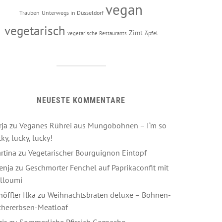
vegan
Trauben
Unterwegs in Düsseldorf
vegetarisch
Zimt
Äpfel
vegetarische Restaurants
NEUESTE KOMMENTARE
rja
zu
Veganes Rührei aus Mungobohnen – I‘m so
ky, lucky, lucky!
rtina
zu
Vegetarischer Bourguignon Eintopf
enja
zu
Geschmorter Fenchel auf Paprikaconfit mit
lloumi
höffler Ilka
zu
Weihnachtsbraten deluxe – Bohnen-
chererbsen-Meatloaf
ris
zu
Sommerliche Pfirsich Gazpacho