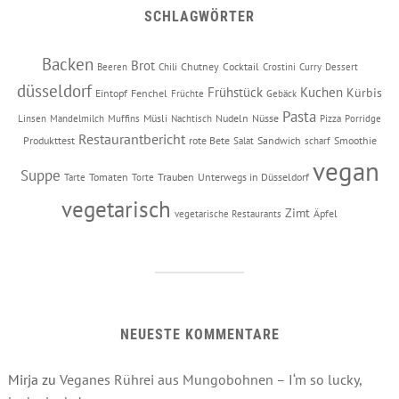
SCHLAGWÖRTER
Backen
Brot
Chutney
Cocktail
Beeren
Chili
Crostini
Curry
Dessert
düsseldorf
Frühstück
Kuchen
Kürbis
Eintopf
Fenchel
Früchte
Gebäck
Pasta
Müsli
Nudeln
Nüsse
Linsen
Mandelmilch
Muffins
Nachtisch
Pizza
Porridge
Restaurantbericht
Produkttest
rote Bete
Sandwich
Smoothie
Salat
scharf
vegan
Suppe
Tomaten
Trauben
Unterwegs in Düsseldorf
Tarte
Torte
vegetarisch
Zimt
Äpfel
vegetarische Restaurants
NEUESTE KOMMENTARE
Mirja
zu
Veganes Rührei aus Mungobohnen – I‘m so lucky,