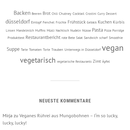
Backen
Brot
Chutney
Cocktail
Beeren
Chili
Crostini
Curry
Dessert
düsseldorf
Frühstück
Kuchen
Kürbis
Eintopf
Fenchel
Früchte
Gebäck
Pasta
Müsli
Nudeln
Nüsse
Linsen
Mandelmilch
Muffins
Nachtisch
Pizza
Porridge
Restaurantbericht
Produkttest
rote Bete
Sandwich
Smoothie
Salat
scharf
vegan
Suppe
Tomaten
Trauben
Unterwegs in Düsseldorf
Tarte
Torte
vegetarisch
Zimt
Äpfel
vegetarische Restaurants
NEUESTE KOMMENTARE
Mirja
zu
Veganes Rührei aus Mungobohnen – I‘m so lucky,
lucky, lucky!