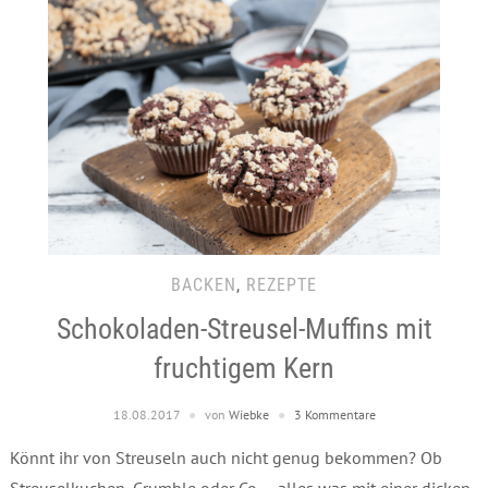
BACKEN
,
REZEPTE
Schokoladen-Streusel-Muffins mit
fruchtigem Kern
18.08.2017
von
Wiebke
3 Kommentare
Könnt ihr von Streuseln auch nicht genug bekommen? Ob
Streuselkuchen, Crumble oder Co. – alles was mit einer dicken