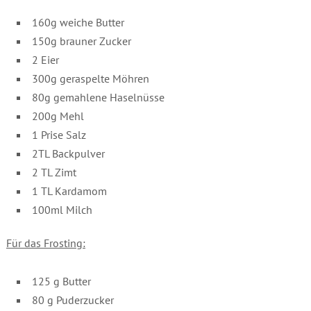
160g weiche Butter
150g brauner Zucker
2 Eier
300g geraspelte Möhren
80g gemahlene Haselnüsse
200g Mehl
1 Prise Salz
2TL Backpulver
2 TL Zimt
1 TL Kardamom
100ml Milch
Für das Frosting:
125 g Butter
80 g Puderzucker