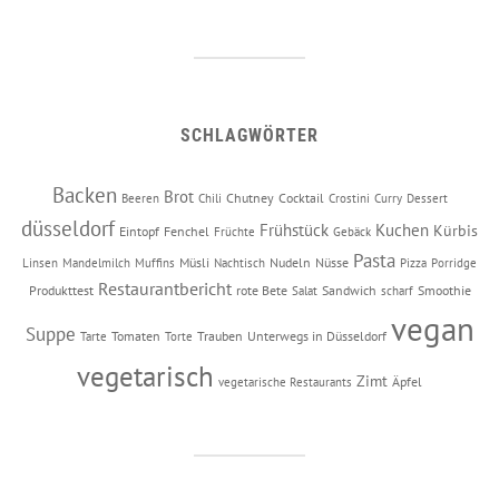
SCHLAGWÖRTER
Backen
Brot
Chutney
Cocktail
Beeren
Chili
Crostini
Curry
Dessert
düsseldorf
Frühstück
Kuchen
Kürbis
Eintopf
Fenchel
Früchte
Gebäck
Pasta
Müsli
Nudeln
Nüsse
Linsen
Mandelmilch
Muffins
Nachtisch
Pizza
Porridge
Restaurantbericht
Produkttest
rote Bete
Sandwich
Smoothie
Salat
scharf
vegan
Suppe
Tomaten
Trauben
Unterwegs in Düsseldorf
Tarte
Torte
vegetarisch
Zimt
Äpfel
vegetarische Restaurants