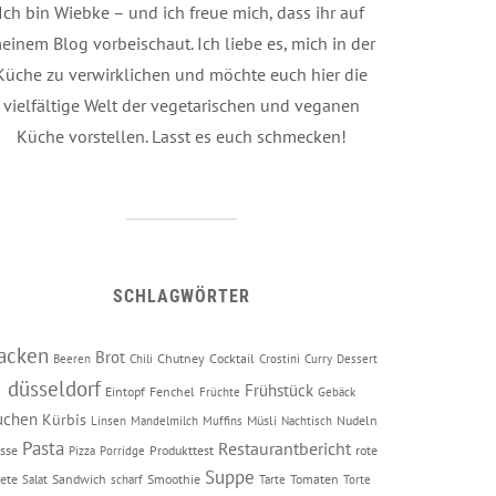
Ich bin Wiebke – und ich freue mich, dass ihr auf
einem Blog vorbeischaut. Ich liebe es, mich in der
Küche zu verwirklichen und möchte euch hier die
vielfältige Welt der vegetarischen und veganen
Küche vorstellen. Lasst es euch schmecken!
SCHLAGWÖRTER
acken
Brot
Chutney
Cocktail
Beeren
Chili
Crostini
Curry
Dessert
düsseldorf
Frühstück
Eintopf
Fenchel
Früchte
Gebäck
uchen
Kürbis
Müsli
Nudeln
Linsen
Mandelmilch
Muffins
Nachtisch
Pasta
Restaurantbericht
sse
Produkttest
rote
Pizza
Porridge
Suppe
ete
Sandwich
Smoothie
Tomaten
Salat
scharf
Tarte
Torte