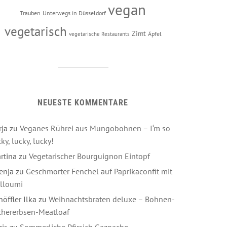
vegan
Trauben
Unterwegs in Düsseldorf
vegetarisch
Zimt
Äpfel
vegetarische Restaurants
NEUESTE KOMMENTARE
rja
zu
Veganes Rührei aus Mungobohnen – I‘m so
ky, lucky, lucky!
rtina
zu
Vegetarischer Bourguignon Eintopf
enja
zu
Geschmorter Fenchel auf Paprikaconfit mit
lloumi
höffler Ilka
zu
Weihnachtsbraten deluxe – Bohnen-
chererbsen-Meatloaf
ris
zu
Sommerliche Pfirsich Gazpacho