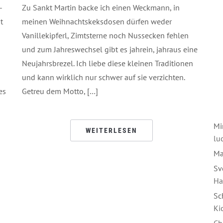
-
Zu Sankt Martin backe ich einen Weckmann, in
t
meinen Weihnachtskeksdosen dürfen weder
Vanillekipferl, Zimtsterne noch Nussecken fehlen
und zum Jahreswechsel gibt es jahrein, jahraus eine
Neujahrsbrezel. Ich liebe diese kleinen Traditionen
und kann wirklich nur schwer auf sie verzichten.
es
Getreu dem Motto, […]
Mi
WEITERLESEN
luc
Ma
Sv
Ha
Sc
Ki
Ch