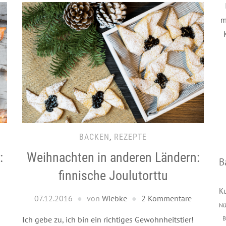
m
BACKEN
,
REZEPTE
:
Weihnachten in anderen Ländern:
B
finnische Joulutorttu
K
07.12.2016
von
Wiebke
2 Kommentare
Nü
B
Ich gebe zu, ich bin ein richtiges Gewohnheitstier!