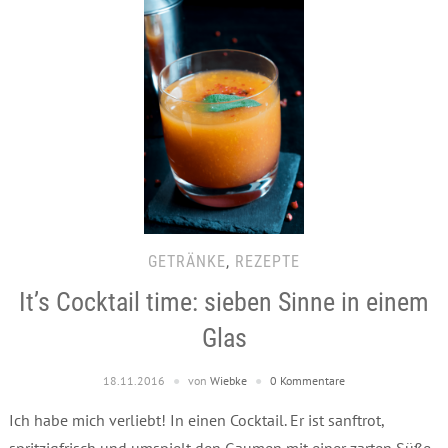
GETRÄNKE
,
REZEPTE
It’s Cocktail time: sieben Sinne in einem
Glas
18.11.2016
von
Wiebke
0 Kommentare
Ich habe mich verliebt! In einen Cocktail. Er ist sanftrot,
spritzigfrisch und umspielt den Gaumen mit einer zarten Süße.