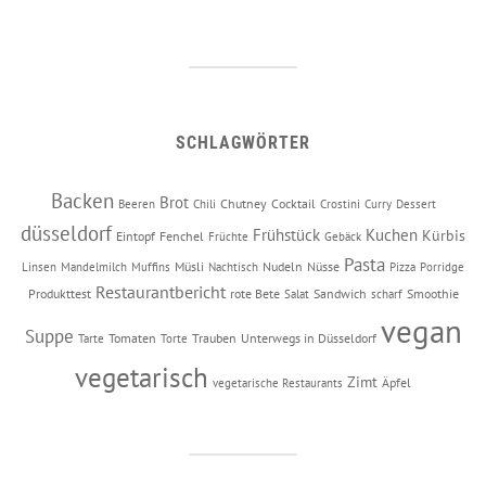
SCHLAGWÖRTER
Backen
Brot
Chutney
Cocktail
Beeren
Chili
Crostini
Curry
Dessert
düsseldorf
Frühstück
Kuchen
Kürbis
Eintopf
Fenchel
Früchte
Gebäck
Pasta
Müsli
Nudeln
Nüsse
Linsen
Mandelmilch
Muffins
Nachtisch
Pizza
Porridge
Restaurantbericht
Produkttest
rote Bete
Sandwich
Smoothie
Salat
scharf
vegan
Suppe
Tomaten
Trauben
Unterwegs in Düsseldorf
Tarte
Torte
vegetarisch
Zimt
Äpfel
vegetarische Restaurants