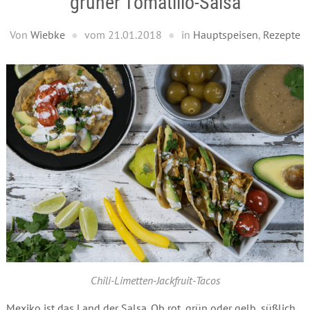
grüner Tomatillo-Salsa
Von
Wiebke
vom
21.01.2018
in
Hauptspeisen
,
Rezepte
Chili-Limetten-Jackfruit-Tacos
Mexiko ist das Land der Salsa. Ob rot, grün oder gelb, süßlich