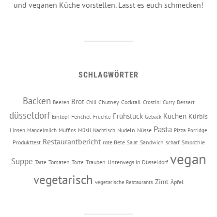
und veganen Küche vorstellen. Lasst es euch schmecken!
SCHLAGWÖRTER
Backen
Brot
Chutney
Cocktail
Beeren
Chili
Crostini
Curry
Dessert
düsseldorf
Frühstück
Kuchen
Kürbis
Eintopf
Fenchel
Früchte
Gebäck
Pasta
Müsli
Nudeln
Nüsse
Linsen
Mandelmilch
Muffins
Nachtisch
Pizza
Porridge
Restaurantbericht
Produkttest
rote Bete
Sandwich
Smoothie
Salat
scharf
vegan
Suppe
Tomaten
Trauben
Unterwegs in Düsseldorf
Tarte
Torte
vegetarisch
Zimt
Äpfel
vegetarische Restaurants