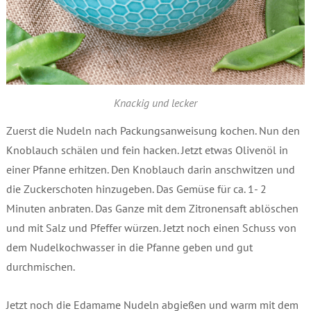
Knackig und lecker
Zuerst die Nudeln nach Packungsanweisung kochen. Nun den
Knoblauch schälen und fein hacken. Jetzt etwas Olivenöl in
einer Pfanne erhitzen. Den Knoblauch darin anschwitzen und
die Zuckerschoten hinzugeben. Das Gemüse für ca. 1- 2
Minuten anbraten. Das Ganze mit dem Zitronensaft ablöschen
und mit Salz und Pfeffer würzen. Jetzt noch einen Schuss von
dem Nudelkochwasser in die Pfanne geben und gut
durchmischen.
Jetzt noch die Edamame Nudeln abgießen und warm mit dem