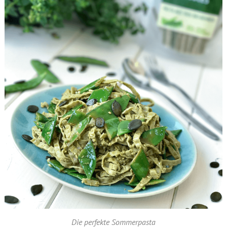
Die perfekte Sommerpasta