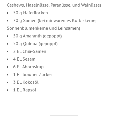
Cashews, Haselnüsse, Paranüsse, und Walnüsse)
50 g Haferflocken
70 g Samen (bei mir waren es Kürbiskerne,
Sonnenblumenkerne und Leinsamen)
50 g Amaranth (gepoppt)
50 g Quinoa (gepoppt)
2 EL Chia-Samen
4 EL Sesam
6 EL Ahornsirup
1 EL brauner Zucker
3 EL Kokosöl
1 EL Rapsöl