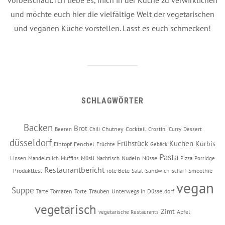
vorbeischaut. Ich liebe es, mich in der Küche zu verwirklichen
und möchte euch hier die vielfältige Welt der vegetarischen
und veganen Küche vorstellen. Lasst es euch schmecken!
SCHLAGWÖRTER
Backen
Brot
Chutney
Cocktail
Beeren
Chili
Crostini
Curry
Dessert
düsseldorf
Frühstück
Kuchen
Kürbis
Eintopf
Fenchel
Früchte
Gebäck
Pasta
Müsli
Nudeln
Nüsse
Linsen
Mandelmilch
Muffins
Nachtisch
Pizza
Porridge
Restaurantbericht
Produkttest
rote Bete
Sandwich
Smoothie
Salat
scharf
vegan
Suppe
Tomaten
Trauben
Unterwegs in Düsseldorf
Tarte
Torte
vegetarisch
Zimt
Äpfel
vegetarische Restaurants