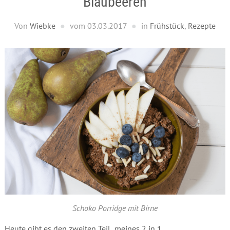
Blaubeeren
Von
Wiebke
vom
03.03.2017
in
Frühstück
,
Rezepte
Schoko Porridge mit Birne
Heute gibt es den zweiten Teil meines 2 in 1