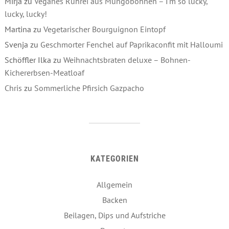
Mirja
zu
Veganes Rührei aus Mungobohnen – I‘m so lucky,
lucky, lucky!
Martina
zu
Vegetarischer Bourguignon Eintopf
Svenja
zu
Geschmorter Fenchel auf Paprikaconfit mit Halloumi
Schöffler Ilka
zu
Weihnachtsbraten deluxe – Bohnen-
Kichererbsen-Meatloaf
Chris
zu
Sommerliche Pfirsich Gazpacho
KATEGORIEN
Allgemein
Backen
Beilagen, Dips und Aufstriche