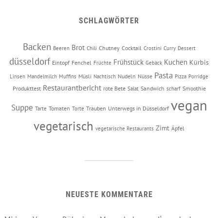
SCHLAGWÖRTER
Backen
Brot
Chutney
Cocktail
Beeren
Chili
Crostini
Curry
Dessert
düsseldorf
Frühstück
Kuchen
Kürbis
Eintopf
Fenchel
Früchte
Gebäck
Pasta
Müsli
Nudeln
Nüsse
Linsen
Mandelmilch
Muffins
Nachtisch
Pizza
Porridge
Restaurantbericht
Produkttest
rote Bete
Sandwich
Smoothie
Salat
scharf
vegan
Suppe
Tomaten
Trauben
Unterwegs in Düsseldorf
Tarte
Torte
vegetarisch
Zimt
Äpfel
vegetarische Restaurants
NEUESTE KOMMENTARE