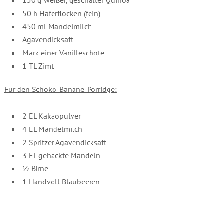
50 h Haferflocken (fein)
450 ml Mandelmilch
Agavendicksaft
Mark einer Vanilleschote
1 TL Zimt
Für den Schoko-Banane-Porridge:
2 EL Kakaopulver
4 EL Mandelmilch
2 Spritzer Agavendicksaft
3 EL gehackte Mandeln
½ Birne
1 Handvoll Blaubeeren