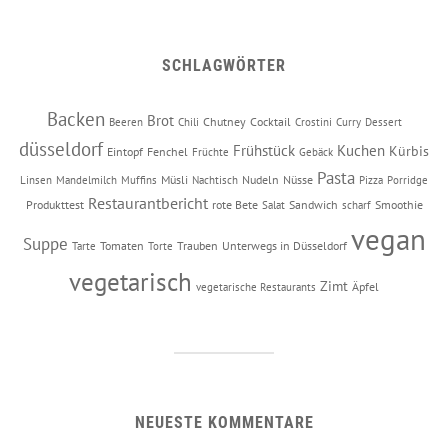
SCHLAGWÖRTER
Backen
Brot
Chutney
Cocktail
Beeren
Chili
Crostini
Curry
Dessert
düsseldorf
Frühstück
Kuchen
Kürbis
Eintopf
Fenchel
Früchte
Gebäck
Pasta
Müsli
Nudeln
Nüsse
Linsen
Mandelmilch
Muffins
Nachtisch
Pizza
Porridge
Restaurantbericht
Produkttest
rote Bete
Sandwich
Smoothie
Salat
scharf
vegan
Suppe
Tomaten
Trauben
Unterwegs in Düsseldorf
Tarte
Torte
vegetarisch
Zimt
Äpfel
vegetarische Restaurants
NEUESTE KOMMENTARE