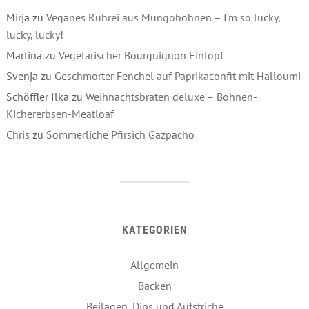
Mirja
zu
Veganes Rührei aus Mungobohnen – I‘m so lucky,
lucky, lucky!
Martina
zu
Vegetarischer Bourguignon Eintopf
Svenja
zu
Geschmorter Fenchel auf Paprikaconfit mit Halloumi
Schöffler Ilka
zu
Weihnachtsbraten deluxe – Bohnen-
Kichererbsen-Meatloaf
Chris
zu
Sommerliche Pfirsich Gazpacho
KATEGORIEN
Allgemein
Backen
Beilagen, Dips und Aufstriche