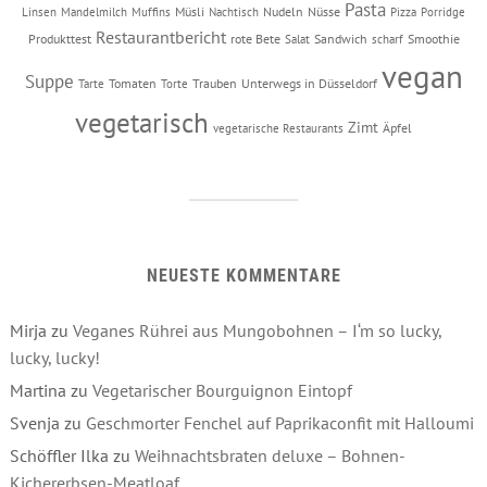
Pasta
Müsli
Nudeln
Nüsse
Linsen
Mandelmilch
Muffins
Nachtisch
Pizza
Porridge
Restaurantbericht
Produkttest
rote Bete
Sandwich
Smoothie
Salat
scharf
vegan
Suppe
Tomaten
Trauben
Unterwegs in Düsseldorf
Tarte
Torte
vegetarisch
Zimt
Äpfel
vegetarische Restaurants
NEUESTE KOMMENTARE
Mirja
zu
Veganes Rührei aus Mungobohnen – I‘m so lucky,
lucky, lucky!
Martina
zu
Vegetarischer Bourguignon Eintopf
Svenja
zu
Geschmorter Fenchel auf Paprikaconfit mit Halloumi
Schöffler Ilka
zu
Weihnachtsbraten deluxe – Bohnen-
Kichererbsen-Meatloaf