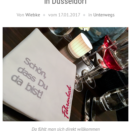
in Düsseldorf
Von
Wiebke
vom
17.01.2017
in
Unterwegs
Da fühlt man sich direkt willkommen