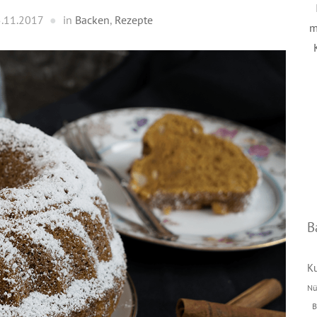
.11.2017
in
Backen
,
Rezepte
m
B
K
Nü
B