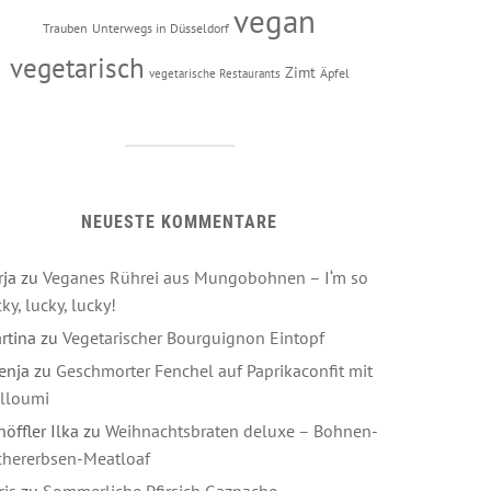
vegan
Trauben
Unterwegs in Düsseldorf
vegetarisch
Zimt
Äpfel
vegetarische Restaurants
NEUESTE KOMMENTARE
rja
zu
Veganes Rührei aus Mungobohnen – I‘m so
ky, lucky, lucky!
rtina
zu
Vegetarischer Bourguignon Eintopf
enja
zu
Geschmorter Fenchel auf Paprikaconfit mit
lloumi
höffler Ilka
zu
Weihnachtsbraten deluxe – Bohnen-
chererbsen-Meatloaf
ris
zu
Sommerliche Pfirsich Gazpacho