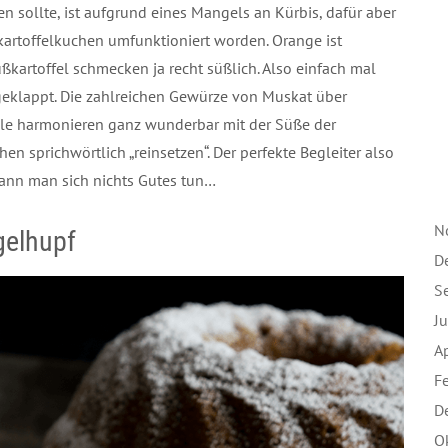
n sollte, ist aufgrund eines Mangels an Kürbis, dafür aber
kartoffelkuchen umfunktioniert worden. Orange ist
ßkartoffel schmecken ja recht süßlich. Also einfach mal
 geklappt. Die zahlreichen Gewürze von Muskat über
le harmonieren ganz wunderbar mit der Süße der
 sprichwörtlich „reinsetzen“. Der perfekte Begleiter also
ann man sich nichts Gutes tun…
N
gelhupf
D
S
J
A
F
D
O