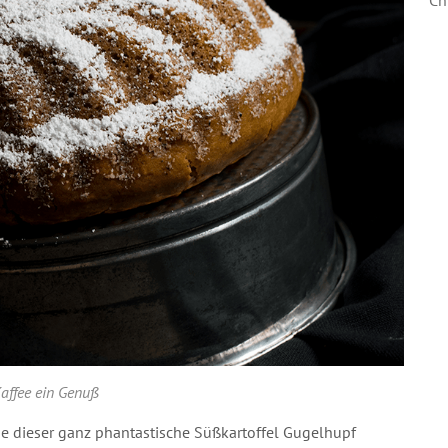
affee ein Genuß
de dieser ganz phantastische Süßkartoffel Gugelhupf