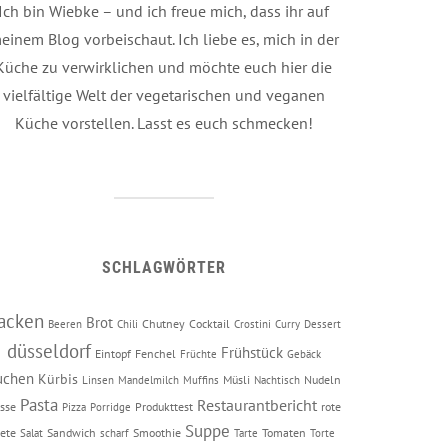
Ich bin Wiebke – und ich freue mich, dass ihr auf
einem Blog vorbeischaut. Ich liebe es, mich in der
Küche zu verwirklichen und möchte euch hier die
vielfältige Welt der vegetarischen und veganen
Küche vorstellen. Lasst es euch schmecken!
SCHLAGWÖRTER
acken
Brot
Chutney
Cocktail
Beeren
Chili
Crostini
Curry
Dessert
düsseldorf
Frühstück
Eintopf
Fenchel
Früchte
Gebäck
uchen
Kürbis
Müsli
Nudeln
Linsen
Mandelmilch
Muffins
Nachtisch
Pasta
Restaurantbericht
sse
Produkttest
rote
Pizza
Porridge
Suppe
ete
Sandwich
Smoothie
Tomaten
Salat
scharf
Tarte
Torte