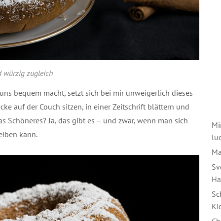
 würzig zugleich
 uns bequem macht, setzt sich bei mir unweigerlich dieses
e auf der Couch sitzen, in einer Zeitschrift blättern und
as Schöneres? Ja, das gibt es – und zwar, wenn man sich
Mi
eiben kann.
luc
Ma
Sv
Ha
Sc
Ki
Ch