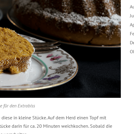
A
J
A
F
D
O
 für den Extrabiss
e diese in kleine Stücke. Auf dem Herd einen Topf mit
ücke darin für ca. 20 Minuten weichkochen. Sobald die