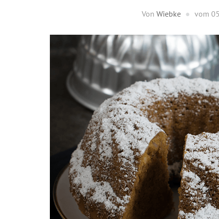
Von
Wiebke
vom
05