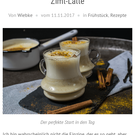
Zimt-Latte
Von
Wiebke
vom
11.11.2017
in
Frühstück
,
Rezepte
Der perfekte Start in den Tag
Ich bin wahrscheinlich nicht die Einzige, der es so geht, aber