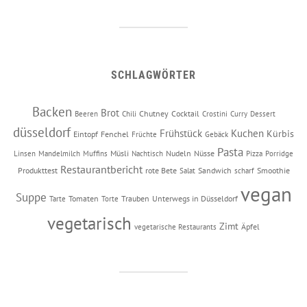
SCHLAGWÖRTER
Backen
Brot
Chutney
Cocktail
Beeren
Chili
Crostini
Curry
Dessert
düsseldorf
Frühstück
Kuchen
Kürbis
Eintopf
Fenchel
Früchte
Gebäck
Pasta
Müsli
Nudeln
Nüsse
Linsen
Mandelmilch
Muffins
Nachtisch
Pizza
Porridge
Restaurantbericht
Produkttest
rote Bete
Sandwich
Smoothie
Salat
scharf
vegan
Suppe
Tomaten
Trauben
Unterwegs in Düsseldorf
Tarte
Torte
vegetarisch
Zimt
Äpfel
vegetarische Restaurants