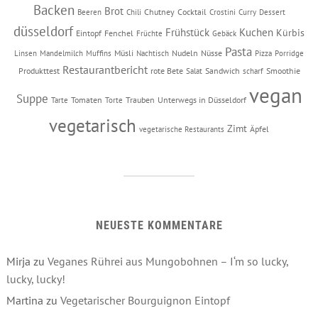
Backen
Brot
Chutney
Cocktail
Beeren
Chili
Crostini
Curry
Dessert
düsseldorf
Frühstück
Kuchen
Kürbis
Eintopf
Fenchel
Früchte
Gebäck
Pasta
Müsli
Nudeln
Nüsse
Linsen
Mandelmilch
Muffins
Nachtisch
Pizza
Porridge
Restaurantbericht
Produkttest
rote Bete
Sandwich
Smoothie
Salat
scharf
vegan
Suppe
Tomaten
Trauben
Unterwegs in Düsseldorf
Tarte
Torte
vegetarisch
Zimt
Äpfel
vegetarische Restaurants
NEUESTE KOMMENTARE
Mirja
zu
Veganes Rührei aus Mungobohnen – I‘m so lucky,
lucky, lucky!
Martina
zu
Vegetarischer Bourguignon Eintopf