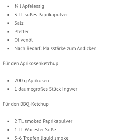
¼ l Apfelessig
3 TL süßes Paprikapulver
Salz
Pfeffer
Olivenöl
Nach Bedarf: Maisstärke zum Andicken
Für den Aprikosenketchup
200 g Aprikosen
1 daumegroßes Stück Ingwer
Für den BBQ-Ketchup
2 TL smoked Paprikapulver
1 TL Wocester Soße
5-6 Tropfen liquid smoke