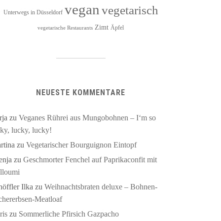
vegan
vegetarisch
Unterwegs in Düsseldorf
Zimt
Äpfel
vegetarische Restaurants
NEUESTE KOMMENTARE
rja
zu
Veganes Rührei aus Mungobohnen – I‘m so
ky, lucky, lucky!
rtina
zu
Vegetarischer Bourguignon Eintopf
enja
zu
Geschmorter Fenchel auf Paprikaconfit mit
lloumi
öffler Ilka
zu
Weihnachtsbraten deluxe – Bohnen-
chererbsen-Meatloaf
ris
zu
Sommerliche Pfirsich Gazpacho