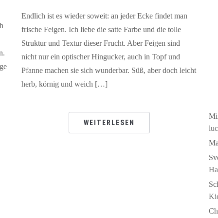
Endlich ist es wieder soweit: an jeder Ecke findet man
ch
frische Feigen. Ich liebe die satte Farbe und die tolle
Struktur und Textur dieser Frucht. Aber Feigen sind
n.
nicht nur ein optischer Hingucker, auch in Topf und
ige
Pfanne machen sie sich wunderbar. Süß, aber doch leicht
herb, körnig und weich […]
Mi
WEITERLESEN
luc
Ma
Sv
Ha
Sch
Ki
Ch