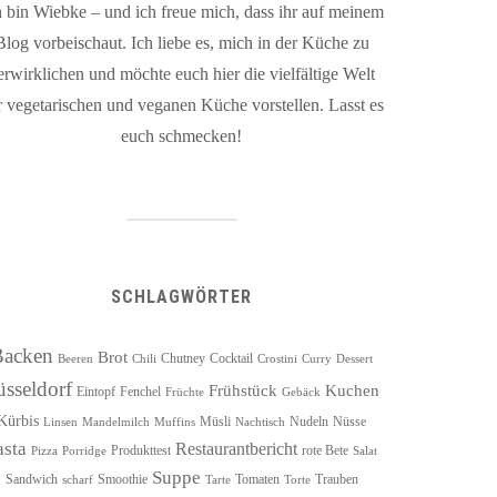
h bin Wiebke – und ich freue mich, dass ihr auf meinem
Blog vorbeischaut. Ich liebe es, mich in der Küche zu
erwirklichen und möchte euch hier die vielfältige Welt
r vegetarischen und veganen Küche vorstellen. Lasst es
euch schmecken!
SCHLAGWÖRTER
Backen
Brot
Chutney
Cocktail
Beeren
Chili
Crostini
Curry
Dessert
üsseldorf
Frühstück
Kuchen
Eintopf
Fenchel
Früchte
Gebäck
Kürbis
Müsli
Nudeln
Nüsse
Linsen
Mandelmilch
Muffins
Nachtisch
asta
Restaurantbericht
Produkttest
rote Bete
Pizza
Porridge
Salat
Suppe
Sandwich
Smoothie
Tomaten
Trauben
scharf
Tarte
Torte