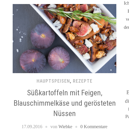
Ic
v
de
HAUPTSPEISEN
,
REZEPTE
Süßkartoffeln mit Feigen,
d
Blauschimmelkäse und gerösteten
Nüssen
P
17.09.2016
von
Wiebke
0 Kommentare