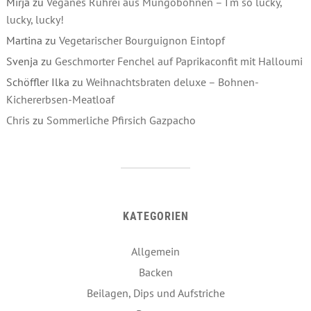
Mirja
zu
Veganes Rührei aus Mungobohnen – I‘m so lucky,
lucky, lucky!
Martina
zu
Vegetarischer Bourguignon Eintopf
Svenja
zu
Geschmorter Fenchel auf Paprikaconfit mit Halloumi
Schöffler Ilka
zu
Weihnachtsbraten deluxe – Bohnen-
Kichererbsen-Meatloaf
Chris
zu
Sommerliche Pfirsich Gazpacho
KATEGORIEN
Allgemein
Backen
Beilagen, Dips und Aufstriche