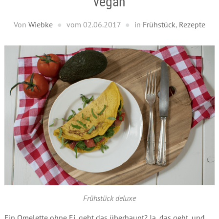
vegan
Von
Wiebke
vom
02.06.2017
in
Frühstück
,
Rezepte
Frühstück deluxe
Ein Omelette ohne Ei, geht das überhaupt? Ja, das geht, und