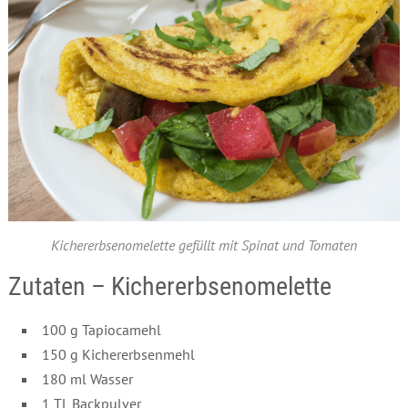
Kichererbsenomelette gefüllt mit Spinat und Tomaten
Zutaten – Kichererbsenomelette
100 g Tapiocamehl
150 g Kichererbsenmehl
180 ml Wasser
1 TL Backpulver