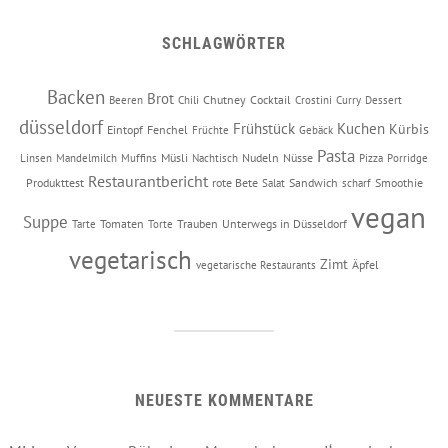
SCHLAGWÖRTER
Backen
Brot
Chutney
Cocktail
Beeren
Chili
Crostini
Curry
Dessert
düsseldorf
Frühstück
Kuchen
Kürbis
Eintopf
Fenchel
Früchte
Gebäck
Pasta
Müsli
Nudeln
Nüsse
Linsen
Mandelmilch
Muffins
Nachtisch
Pizza
Porridge
Restaurantbericht
Produkttest
rote Bete
Sandwich
Smoothie
Salat
scharf
vegan
Suppe
Tomaten
Trauben
Unterwegs in Düsseldorf
Tarte
Torte
vegetarisch
Zimt
Äpfel
vegetarische Restaurants
NEUESTE KOMMENTARE