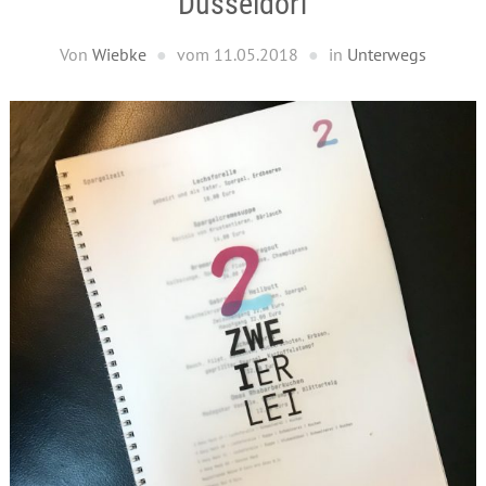
Düsseldorf
Von
Wiebke
vom
11.05.2018
in
Unterwegs