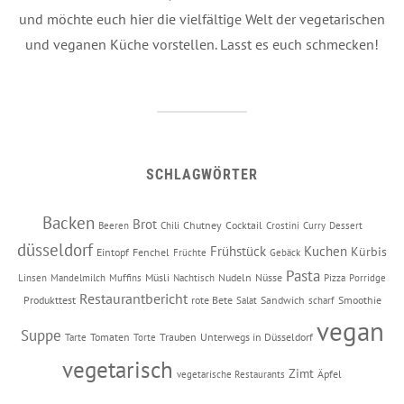
und möchte euch hier die vielfältige Welt der vegetarischen
und veganen Küche vorstellen. Lasst es euch schmecken!
SCHLAGWÖRTER
Backen
Brot
Chutney
Cocktail
Beeren
Chili
Crostini
Curry
Dessert
düsseldorf
Frühstück
Kuchen
Kürbis
Eintopf
Fenchel
Früchte
Gebäck
Pasta
Müsli
Nudeln
Nüsse
Linsen
Mandelmilch
Muffins
Nachtisch
Pizza
Porridge
Restaurantbericht
Produkttest
rote Bete
Sandwich
Smoothie
Salat
scharf
vegan
Suppe
Tomaten
Trauben
Unterwegs in Düsseldorf
Tarte
Torte
vegetarisch
Zimt
Äpfel
vegetarische Restaurants