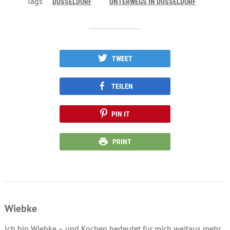
Tags
DÜSSELDORF
UNTERWEGS IN DÜSSELDORF
TWEET
TEILEN
PIN IT
PRINT
Wiebke
Ich bin Wiebke – und Kochen bedeutet für mich weitaus mehr,