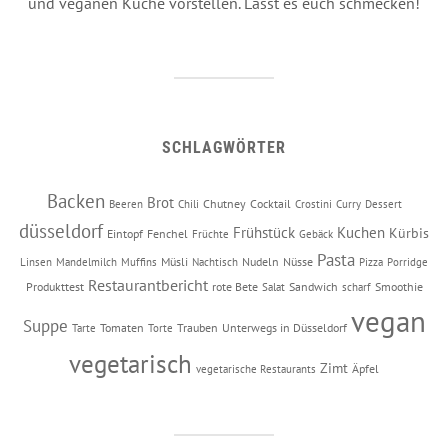
und veganen Küche vorstellen. Lasst es euch schmecken!
SCHLAGWÖRTER
Backen
Brot
Chutney
Cocktail
Beeren
Chili
Crostini
Curry
Dessert
düsseldorf
Frühstück
Kuchen
Kürbis
Eintopf
Fenchel
Früchte
Gebäck
Pasta
Müsli
Nudeln
Nüsse
Linsen
Mandelmilch
Muffins
Nachtisch
Pizza
Porridge
Restaurantbericht
Produkttest
rote Bete
Sandwich
Smoothie
Salat
scharf
vegan
Suppe
Tomaten
Trauben
Unterwegs in Düsseldorf
Tarte
Torte
vegetarisch
Zimt
Äpfel
vegetarische Restaurants