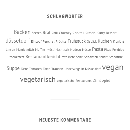
SCHLAGWÖRTER
Backen
Brot
Chutney
Cocktail
Beeren
Chili
Crostini
Curry
Dessert
düsseldorf
Frühstück
Kuchen
Kürbis
Eintopf
Fenchel
Früchte
Gebäck
Pasta
Müsli
Nudeln
Nüsse
Linsen
Mandelmilch
Muffins
Nachtisch
Pizza
Porridge
Restaurantbericht
Produkttest
rote Bete
Sandwich
Smoothie
Salat
scharf
vegan
Suppe
Tomaten
Trauben
Unterwegs in Düsseldorf
Tarte
Torte
vegetarisch
Zimt
Äpfel
vegetarische Restaurants
NEUESTE KOMMENTARE