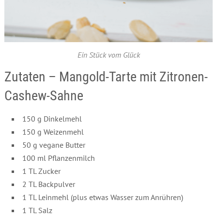
Ein Stück vom Glück
Zutaten – Mangold-Tarte mit Zitronen-
Cashew-Sahne
150 g Dinkelmehl
150 g Weizenmehl
50 g vegane Butter
100 ml Pflanzenmilch
1 TL Zucker
2 TL Backpulver
1 TL Leinmehl (plus etwas Wasser zum Anrühren)
1 TL Salz