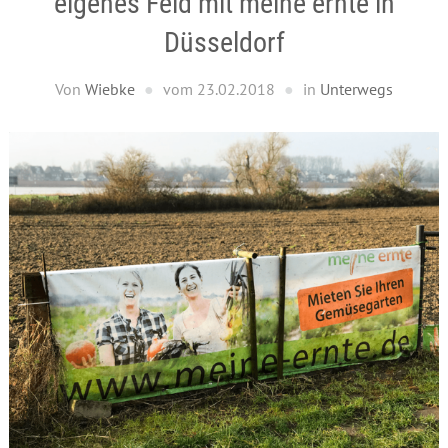
eigenes Feld mit meine ernte in
Düsseldorf
Von
Wiebke
vom
23.02.2018
in
Unterwegs