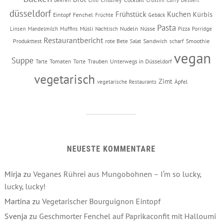
düsseldorf
Frühstück
Kuchen
Kürbis
Eintopf
Fenchel
Früchte
Gebäck
Pasta
Müsli
Nudeln
Nüsse
Linsen
Mandelmilch
Muffins
Nachtisch
Pizza
Porridge
Restaurantbericht
Produkttest
rote Bete
Sandwich
Smoothie
Salat
scharf
vegan
Suppe
Tomaten
Trauben
Unterwegs in Düsseldorf
Tarte
Torte
vegetarisch
Zimt
Äpfel
vegetarische Restaurants
NEUESTE KOMMENTARE
Mirja
zu
Veganes Rührei aus Mungobohnen – I‘m so lucky,
lucky, lucky!
Martina
zu
Vegetarischer Bourguignon Eintopf
Svenja
zu
Geschmorter Fenchel auf Paprikaconfit mit Halloumi