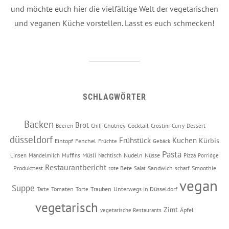
und möchte euch hier die vielfältige Welt der vegetarischen
und veganen Küche vorstellen. Lasst es euch schmecken!
SCHLAGWÖRTER
Backen
Brot
Chutney
Cocktail
Beeren
Chili
Crostini
Curry
Dessert
düsseldorf
Frühstück
Kuchen
Kürbis
Eintopf
Fenchel
Früchte
Gebäck
Pasta
Müsli
Nudeln
Nüsse
Linsen
Mandelmilch
Muffins
Nachtisch
Pizza
Porridge
Restaurantbericht
Produkttest
rote Bete
Sandwich
Smoothie
Salat
scharf
vegan
Suppe
Tomaten
Trauben
Unterwegs in Düsseldorf
Tarte
Torte
vegetarisch
Zimt
Äpfel
vegetarische Restaurants