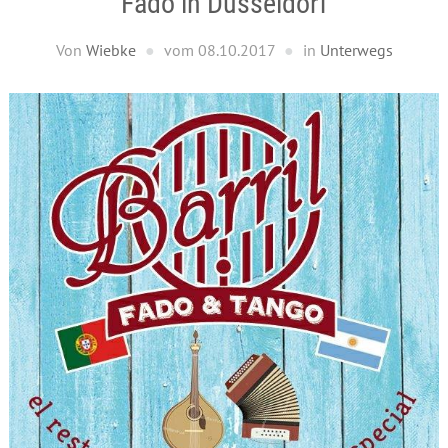
Fado in Düsseldorf
Von
Wiebke
vom
08.10.2017
in
Unterwegs