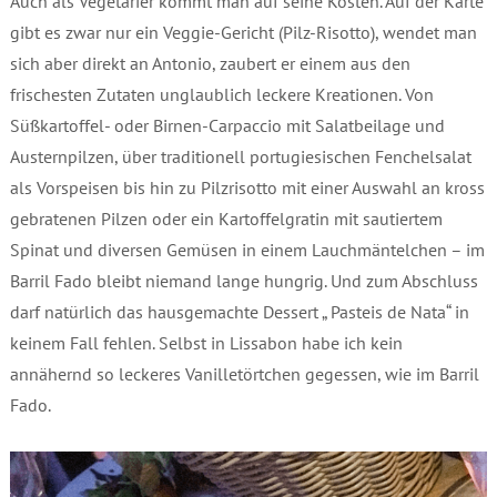
Auch als Vegetarier kommt man auf seine Kosten. Auf der Karte
gibt es zwar nur ein Veggie-Gericht (Pilz-Risotto), wendet man
sich aber direkt an Antonio, zaubert er einem aus den
frischesten Zutaten unglaublich leckere Kreationen. Von
Süßkartoffel- oder Birnen-Carpaccio mit Salatbeilage und
Austernpilzen, über traditionell portugiesischen Fenchelsalat
als Vorspeisen bis hin zu Pilzrisotto mit einer Auswahl an kross
gebratenen Pilzen oder ein Kartoffelgratin mit sautiertem
Spinat und diversen Gemüsen in einem Lauchmäntelchen – im
Barril Fado bleibt niemand lange hungrig. Und zum Abschluss
darf natürlich das hausgemachte Dessert „ Pasteis de Nata“ in
keinem Fall fehlen. Selbst in Lissabon habe ich kein
annähernd so leckeres Vanilletörtchen gegessen, wie im Barril
Fado.