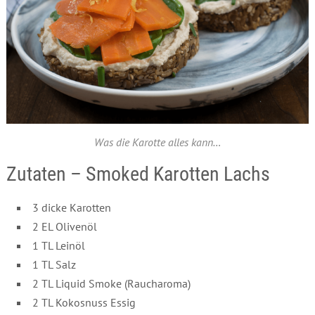
Was die Karotte alles kann…
Zutaten – Smoked Karotten Lachs
3 dicke Karotten
2 EL Olivenöl
1 TL Leinöl
1 TL Salz
2 TL Liquid Smoke (Raucharoma)
2 TL Kokosnuss Essig