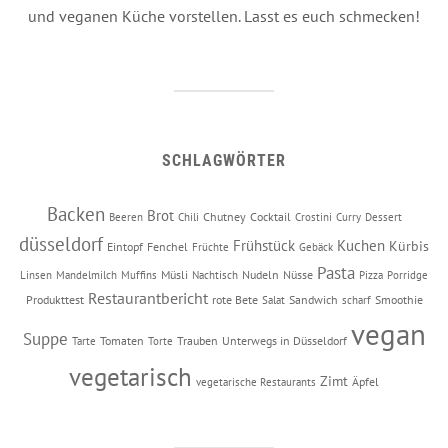
und veganen Küche vorstellen. Lasst es euch schmecken!
SCHLAGWÖRTER
Backen
Brot
Chutney
Cocktail
Beeren
Chili
Crostini
Curry
Dessert
düsseldorf
Frühstück
Kuchen
Kürbis
Eintopf
Fenchel
Früchte
Gebäck
Pasta
Müsli
Nudeln
Nüsse
Linsen
Mandelmilch
Muffins
Nachtisch
Pizza
Porridge
Restaurantbericht
Produkttest
rote Bete
Sandwich
Smoothie
Salat
scharf
vegan
Suppe
Tomaten
Trauben
Unterwegs in Düsseldorf
Tarte
Torte
vegetarisch
Zimt
Äpfel
vegetarische Restaurants