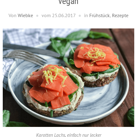
vegan
Von
Wiebke
vom
25.06.2017
in
Frühstück
,
Rezepte
Karotten Lachs, einfach nur lecker