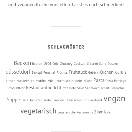
und veganen Küche vorstellen. Lasst es euch schmecken!
SCHLAGWÖRTER
Backen
Brot
Chutney
Cocktail
Beeren
Chili
Crostini
Curry
Dessert
düsseldorf
Frühstück
Kuchen
Kürbis
Eintopf
Fenchel
Früchte
Gebäck
Pasta
Müsli
Nudeln
Nüsse
Linsen
Mandelmilch
Muffins
Nachtisch
Pizza
Porridge
Restaurantbericht
Produkttest
rote Bete
Sandwich
Smoothie
Salat
scharf
vegan
Suppe
Tomaten
Trauben
Unterwegs in Düsseldorf
Tarte
Torte
vegetarisch
Zimt
Äpfel
vegetarische Restaurants