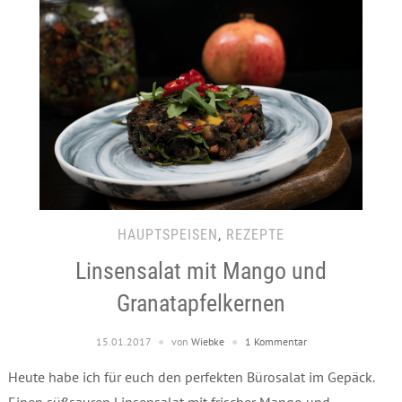
HAUPTSPEISEN
,
REZEPTE
Linsensalat mit Mango und
Granatapfelkernen
15.01.2017
von
Wiebke
1 Kommentar
Heute habe ich für euch den perfekten Bürosalat im Gepäck.
Einen süßsauren Linsensalat mit frischer Mango und