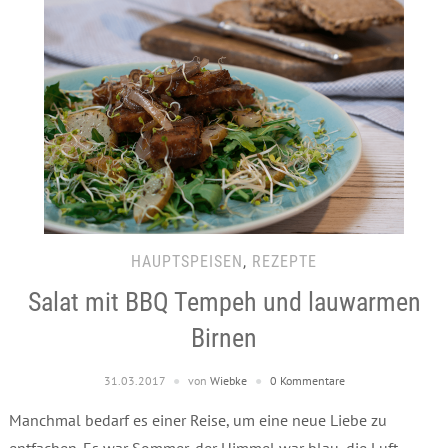
HAUPTSPEISEN
,
REZEPTE
Salat mit BBQ Tempeh und lauwarmen
Birnen
31.03.2017
von
Wiebke
0 Kommentare
Manchmal bedarf es einer Reise, um eine neue Liebe zu
entfachen. Es war Sommer, der Himmel war blau, die Luft