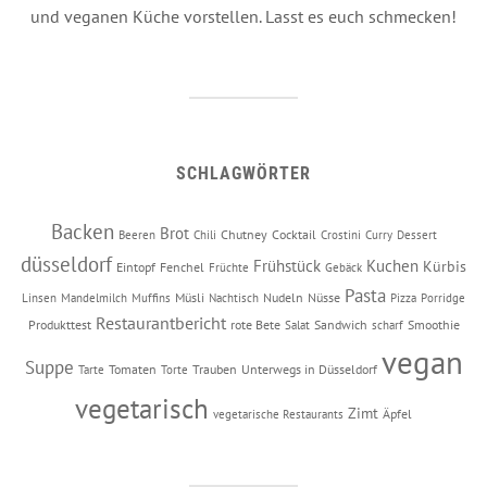
und veganen Küche vorstellen. Lasst es euch schmecken!
SCHLAGWÖRTER
Backen
Brot
Chutney
Cocktail
Beeren
Chili
Crostini
Curry
Dessert
düsseldorf
Frühstück
Kuchen
Kürbis
Eintopf
Fenchel
Früchte
Gebäck
Pasta
Müsli
Nudeln
Nüsse
Linsen
Mandelmilch
Muffins
Nachtisch
Pizza
Porridge
Restaurantbericht
Produkttest
rote Bete
Sandwich
Smoothie
Salat
scharf
vegan
Suppe
Tomaten
Trauben
Unterwegs in Düsseldorf
Tarte
Torte
vegetarisch
Zimt
Äpfel
vegetarische Restaurants