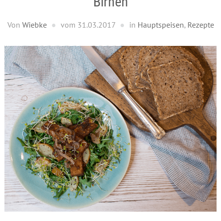
Birnen
Von
Wiebke
vom
31.03.2017
in
Hauptspeisen
,
Rezepte