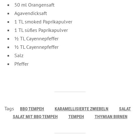
50 ml Orangensaft
Agavendicksaft
1 TL smoked Paprikapulver
1 TL süßes Paprikapulver
½ TL Cayennepfeffer
½ TL Cayennepfeffer
Salz
Pfeffer
Tags
BBQ TEMPEH
KARAMELLISIERTE ZWIEBELN
SALAT
SALAT MIT BBQ TEMPEH
TEMPEH
THYMIAN BIRNEN