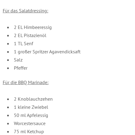
Für das Salatdressing:
2 EL Himbeeressig
2 EL Pistazienöl
1 TL Senf
1 großer Spritzer Agavendicksaft
Salz
Pfeffer
Für die BBQ Marinade:
2 Knoblauchzehen
1 kleine Zwiebel
50 ml Apfelessig
Worcestersauce
75 ml Ketchup