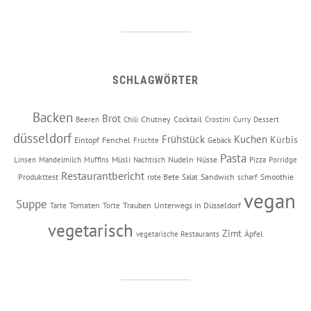
SCHLAGWÖRTER
Backen
Brot
Chutney
Cocktail
Beeren
Chili
Crostini
Curry
Dessert
düsseldorf
Frühstück
Kuchen
Kürbis
Eintopf
Fenchel
Früchte
Gebäck
Pasta
Müsli
Nudeln
Nüsse
Linsen
Mandelmilch
Muffins
Nachtisch
Pizza
Porridge
Restaurantbericht
Produkttest
rote Bete
Sandwich
Smoothie
Salat
scharf
vegan
Suppe
Tomaten
Trauben
Unterwegs in Düsseldorf
Tarte
Torte
vegetarisch
Zimt
Äpfel
vegetarische Restaurants