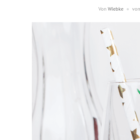
Von
Wiebke
vo