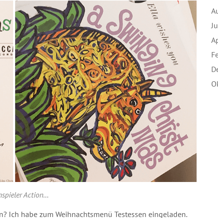
A
J
A
F
D
O
nspieler Action…
n? Ich habe zum Weihnachtsmenü Testessen eingeladen.