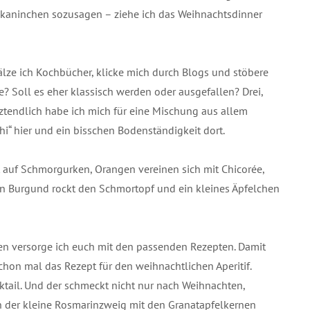
skaninchen sozusagen – ziehe ich das Weihnachtsdinner
wälze ich Kochbücher, klicke mich durch Blogs und stöbere
 Soll es eher klassisch werden oder ausgefallen? Drei,
ztendlich habe ich mich für eine Mischung aus allem
hi“ hier und ein bisschen Bodenständigkeit dort.
t auf Schmorgurken, Orangen vereinen sich mit Chicorée,
hen Burgund rockt den Schmortopf und ein kleines Äpfelchen
en versorge ich euch mit den passenden Rezepten. Damit
schon mal das Rezept für den weihnachtlichen Aperitif.
ail. Und der schmeckt nicht nur nach Weihnachten,
ch der kleine Rosmarinzweig mit den Granatapfelkernen