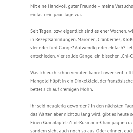
Mit eine Handvoll guter Freunde – meine Versuch
einfach ein paar Tage vor.
Seit Tagen, bzw. eigentlich sind es eher Wochen, 
in Rezeptsammlungen. Maronen, Cranberries, Klöße?
vier oder fünf Gänge? Aufwendig oder einfach? Let
entschieden. Vier solide Gänge, ein bisschen „Chi-C
Was ich euch schon verraten kann: Löwensenf triff
Mangold hüpft in ein Dinkelkleid, der französisc
bettet sich auf cremigen Mohn.
Ihr seid neugierig geworden? In den nächsten Tag
das Warten aber nicht zu lang wird, gibt es heute 
Einen Granatapfel-Zimt-Rosmarin-Champagnercockt
sondern sieht auch noch so aus. Oder erinnert eu