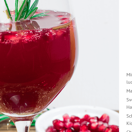
Mi
luc
Ma
Sv
Ha
Sc
Ki
Ch