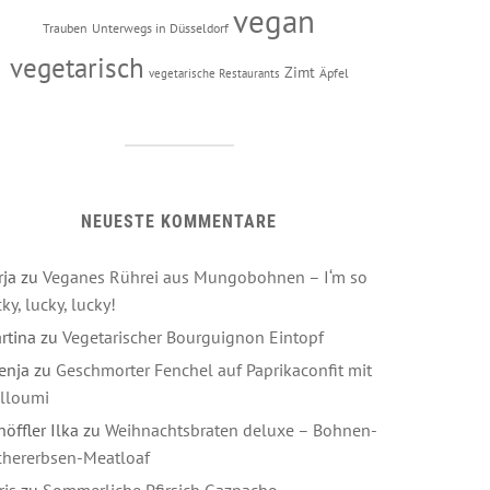
vegan
Trauben
Unterwegs in Düsseldorf
vegetarisch
Zimt
Äpfel
vegetarische Restaurants
NEUESTE KOMMENTARE
rja
zu
Veganes Rührei aus Mungobohnen – I‘m so
ky, lucky, lucky!
rtina
zu
Vegetarischer Bourguignon Eintopf
enja
zu
Geschmorter Fenchel auf Paprikaconfit mit
lloumi
höffler Ilka
zu
Weihnachtsbraten deluxe – Bohnen-
chererbsen-Meatloaf
ris
zu
Sommerliche Pfirsich Gazpacho