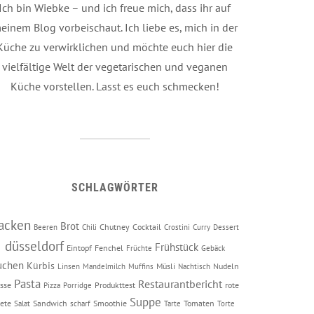
Ich bin Wiebke – und ich freue mich, dass ihr auf
einem Blog vorbeischaut. Ich liebe es, mich in der
Küche zu verwirklichen und möchte euch hier die
vielfältige Welt der vegetarischen und veganen
Küche vorstellen. Lasst es euch schmecken!
SCHLAGWÖRTER
acken
Brot
Chutney
Cocktail
Beeren
Chili
Crostini
Curry
Dessert
düsseldorf
Frühstück
Eintopf
Fenchel
Früchte
Gebäck
uchen
Kürbis
Müsli
Nudeln
Linsen
Mandelmilch
Muffins
Nachtisch
Pasta
Restaurantbericht
sse
Produkttest
rote
Pizza
Porridge
Suppe
ete
Sandwich
Smoothie
Tomaten
Salat
scharf
Tarte
Torte