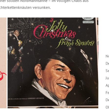
iner soliden Nordmanntanne – im völligen Chaos aus
chterkettenknäulen versunken.
N
D
S
J
A
F
D
O