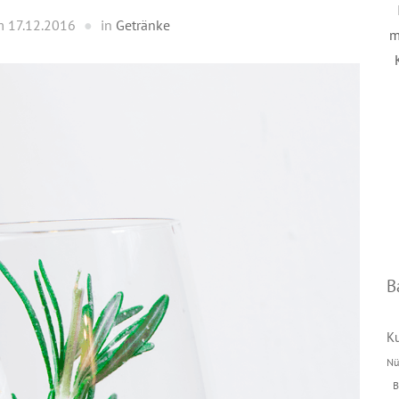
m
17.12.2016
in
Getränke
m
B
K
Nü
B