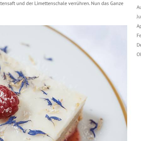
tensaft und der Limettenschale verrühren. Nun das Ganze
A
J
A
F
D
O