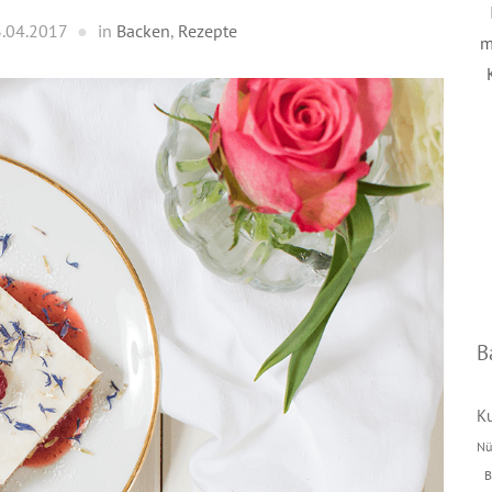
.04.2017
in
Backen
,
Rezepte
m
B
K
Nü
B