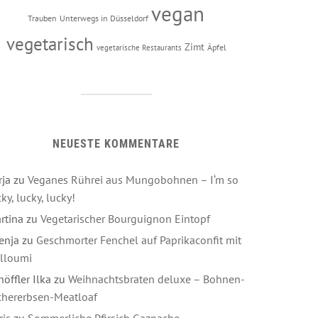
vegan
Trauben
Unterwegs in Düsseldorf
vegetarisch
Zimt
Äpfel
vegetarische Restaurants
NEUESTE KOMMENTARE
rja
zu
Veganes Rührei aus Mungobohnen – I‘m so
ky, lucky, lucky!
rtina
zu
Vegetarischer Bourguignon Eintopf
enja
zu
Geschmorter Fenchel auf Paprikaconfit mit
lloumi
höffler Ilka
zu
Weihnachtsbraten deluxe – Bohnen-
chererbsen-Meatloaf
ris
zu
Sommerliche Pfirsich Gazpacho