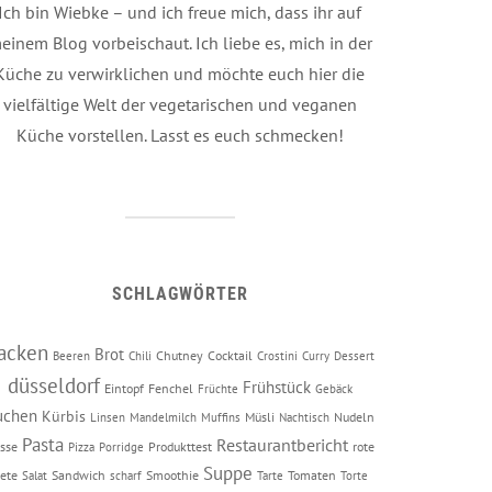
Ich bin Wiebke – und ich freue mich, dass ihr auf
einem Blog vorbeischaut. Ich liebe es, mich in der
Küche zu verwirklichen und möchte euch hier die
vielfältige Welt der vegetarischen und veganen
Küche vorstellen. Lasst es euch schmecken!
SCHLAGWÖRTER
acken
Brot
Chutney
Cocktail
Beeren
Chili
Crostini
Curry
Dessert
düsseldorf
Frühstück
Eintopf
Fenchel
Früchte
Gebäck
uchen
Kürbis
Müsli
Nudeln
Linsen
Mandelmilch
Muffins
Nachtisch
Pasta
Restaurantbericht
sse
Produkttest
rote
Pizza
Porridge
Suppe
ete
Sandwich
Smoothie
Tomaten
Salat
scharf
Tarte
Torte