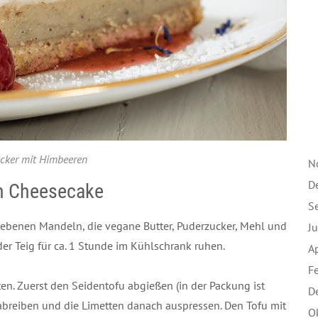
ecker mit Himbeeren
N
D
en Cheesecake
S
eriebenen Mandeln, die vegane Butter, Puderzucker, Mehl und
J
der Teig für ca. 1 Stunde im Kühlschrank ruhen.
A
F
ten. Zuerst den Seidentofu abgießen (in der Packung ist
D
 abreiben und die Limetten danach auspressen. Den Tofu mit
O