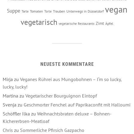
vegan
Suppe
Tomaten
Trauben
Unterwegs in Düsseldorf
Tarte
Torte
vegetarisch
Zimt
Äpfel
vegetarische Restaurants
NEUESTE KOMMENTARE
Mirja
zu
Veganes Rührei aus Mungobohnen – I‘m so lucky,
lucky, lucky!
Martina
zu
Vegetarischer Bourguignon Eintopf
Svenja
zu
Geschmorter Fenchel auf Paprikaconfit mit Halloumi
Schöffler Ilka
zu
Weihnachtsbraten deluxe – Bohnen-
Kichererbsen-Meatloaf
Chris
zu
Sommerliche Pfirsich Gazpacho