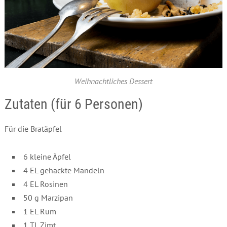
Weihnachtliches Dessert
Zutaten (für 6 Personen)
Für die Bratäpfel
6 kleine Äpfel
4 EL gehackte Mandeln
4 EL Rosinen
50 g Marzipan
1 EL Rum
1 TL Zimt