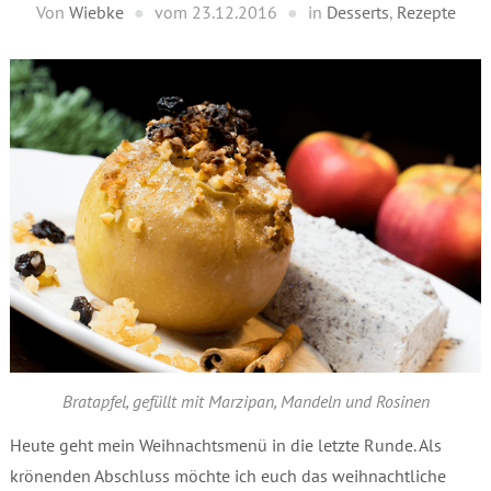
Von
Wiebke
vom
23.12.2016
in
Desserts
,
Rezepte
Bratapfel, gefüllt mit Marzipan, Mandeln und Rosinen
Heute geht mein Weihnachtsmenü in die letzte Runde. Als
krönenden Abschluss möchte ich euch das weihnachtliche