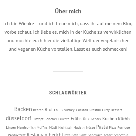
Über mich
Ich bin Wiebke – und ich freue mich, dass ihr auf meinem Blog
vorbeischaut. Ich liebe es, mich in der Küche zu verwirklichen
und möchte euch hier die vielfältige Welt der vegetarischen
und veganen Küche vorstellen. Lasst es euch schmecken!
SCHLAGWÖRTER
Backen
Brot
Chutney
Cocktail
Beeren
Chili
Crostini
Curry
Dessert
düsseldorf
Frühstück
Kuchen
Kürbis
Eintopf
Fenchel
Früchte
Gebäck
Pasta
Müsli
Nudeln
Nüsse
Linsen
Mandelmilch
Muffins
Nachtisch
Pizza
Porridge
Restaurantbericht
Produkttest
rote Bete
Sandwich
Smoothie
Salat
scharf