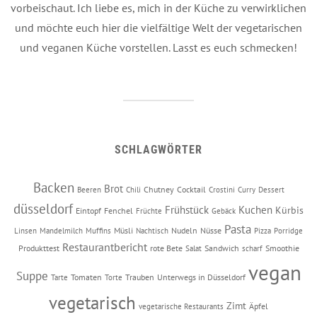
vorbeischaut. Ich liebe es, mich in der Küche zu verwirklichen
und möchte euch hier die vielfältige Welt der vegetarischen
und veganen Küche vorstellen. Lasst es euch schmecken!
SCHLAGWÖRTER
Backen
Brot
Chutney
Cocktail
Beeren
Chili
Crostini
Curry
Dessert
düsseldorf
Frühstück
Kuchen
Kürbis
Eintopf
Fenchel
Früchte
Gebäck
Pasta
Müsli
Nudeln
Nüsse
Linsen
Mandelmilch
Muffins
Nachtisch
Pizza
Porridge
Restaurantbericht
Produkttest
rote Bete
Sandwich
Smoothie
Salat
scharf
vegan
Suppe
Tomaten
Trauben
Unterwegs in Düsseldorf
Tarte
Torte
vegetarisch
Zimt
Äpfel
vegetarische Restaurants