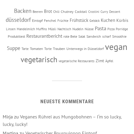
Backen
Brot
Chutney
Cocktail
Beeren
Chili
Crostini
Curry
Dessert
düsseldorf
Frühstück
Kuchen
Kürbis
Eintopf
Fenchel
Früchte
Gebäck
Pasta
Müsli
Nudeln
Nüsse
Linsen
Mandelmilch
Muffins
Nachtisch
Pizza
Porridge
Restaurantbericht
Produkttest
rote Bete
Sandwich
Smoothie
Salat
scharf
vegan
Suppe
Tomaten
Trauben
Unterwegs in Düsseldorf
Tarte
Torte
vegetarisch
Zimt
Äpfel
vegetarische Restaurants
NEUESTE KOMMENTARE
Mirja
zu
Veganes Rührei aus Mungobohnen – I‘m so lucky,
lucky, lucky!
Martina
zu
Vegetarischer Bourguignon Eintopf