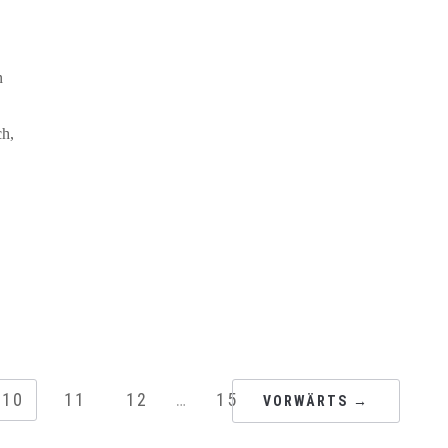
n
ch,
10
11
12
…
15
VORWÄRTS →