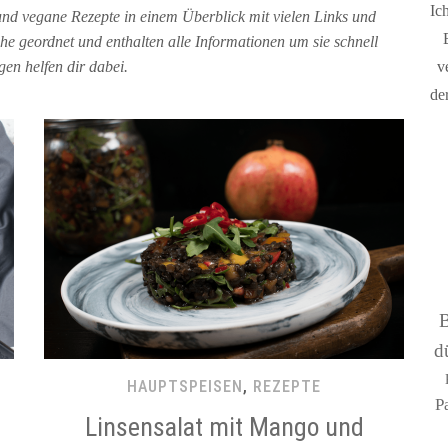
Ic
nd vegane Rezepte in einem Überblick mit vielen Links und
e geordnet und enthalten alle Informationen um sie schnell
en helfen dir dabei.
v
de
d
HAUPTSPEISEN
,
REZEPTE
P
Linsensalat mit Mango und