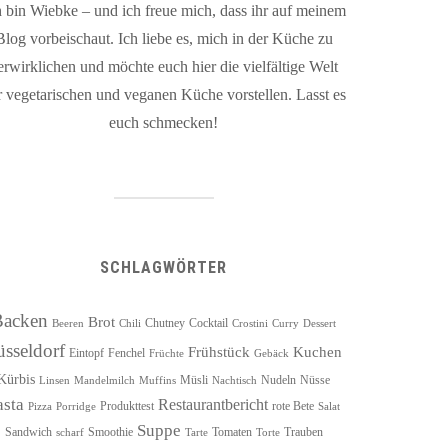
h bin Wiebke – und ich freue mich, dass ihr auf meinem
Blog vorbeischaut. Ich liebe es, mich in der Küche zu
erwirklichen und möchte euch hier die vielfältige Welt
r vegetarischen und veganen Küche vorstellen. Lasst es
euch schmecken!
SCHLAGWÖRTER
Backen
Brot
Chutney
Cocktail
Beeren
Chili
Crostini
Curry
Dessert
üsseldorf
Frühstück
Kuchen
Eintopf
Fenchel
Früchte
Gebäck
Kürbis
Müsli
Nudeln
Nüsse
Linsen
Mandelmilch
Muffins
Nachtisch
asta
Restaurantbericht
Produkttest
rote Bete
Pizza
Porridge
Salat
Suppe
Sandwich
Smoothie
Tomaten
Trauben
scharf
Tarte
Torte