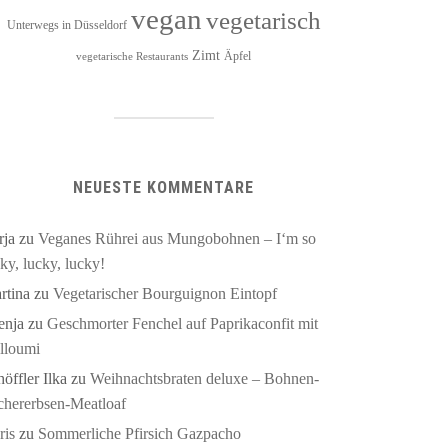
vegan
vegetarisch
Unterwegs in Düsseldorf
Zimt
Äpfel
vegetarische Restaurants
NEUESTE KOMMENTARE
rja
zu
Veganes Rührei aus Mungobohnen – I‘m so
ky, lucky, lucky!
rtina
zu
Vegetarischer Bourguignon Eintopf
enja
zu
Geschmorter Fenchel auf Paprikaconfit mit
lloumi
öffler Ilka
zu
Weihnachtsbraten deluxe – Bohnen-
chererbsen-Meatloaf
ris
zu
Sommerliche Pfirsich Gazpacho