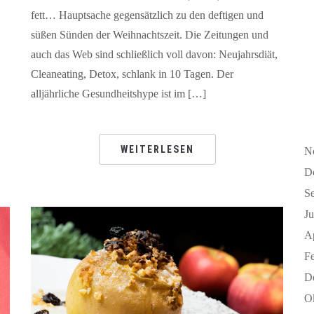
fett… Hauptsache gegensätzlich zu den deftigen und
süßen Sünden der Weihnachtszeit. Die Zeitungen und
auch das Web sind schließlich voll davon: Neujahrsdiät,
Cleaneating, Detox, schlank in 10 Tagen. Der
alljährliche Gesundheitshype ist im […]
WEITERLESEN
N
D
S
J
A
F
D
O