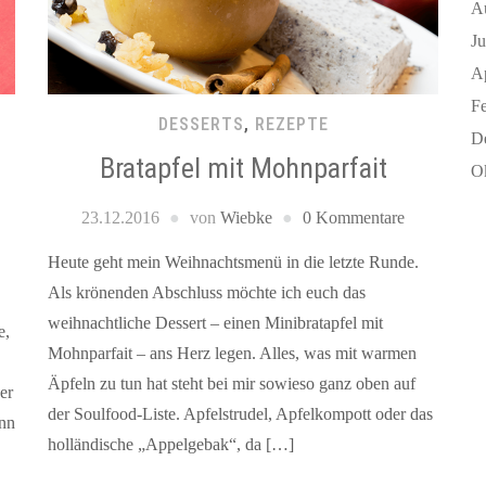
A
J
A
F
DESSERTS
,
REZEPTE
D
n
Bratapfel mit Mohnparfait
O
23.12.2016
von
Wiebke
0 Kommentare
Heute geht mein Weihnachtsmenü in die letzte Runde.
Als krönenden Abschluss möchte ich euch das
weihnachtliche Dessert – einen Minibratapfel mit
e,
Mohnparfait – ans Herz legen. Alles, was mit warmen
Äpfeln zu tun hat steht bei mir sowieso ganz oben auf
er
der Soulfood-Liste. Apfelstrudel, Apfelkompott oder das
ann
holländische „Appelgebak“, da […]