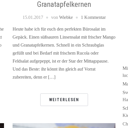
Granatapfelkernen
15.01.2017
von
Wiebke
1 Kommentar
he
Heute habe ich für euch den perfekten Bürosalat im
t
Gepäck. Einen süßsauren Linsensalat mit frischer Mango
o
und Granatapfelkernen. Schnell in ein Schraubglas
gefüllt und bei Bedarf mit frischem Rucola oder
Feldsalat aufgepeppt, ist er der Star der Mittagspause.
Mi
Und das Beste: ihr könnt ihn gleich auf Vorrat
luc
zubereiten, denn er […]
Ma
Sv
Ha
WEITERLESEN
Sch
Ki
Ch